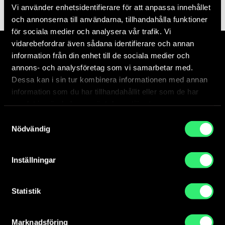
Vi använder enhetsidentifierare för att anpassa innehållet
och annonserna till användarna, tillhandahålla funktioner
för sociala medier och analysera vår trafik. Vi
vidarebefordrar även sådana identifierare och annan
information från din enhet till de sociala medier och
annons- och analysföretag som vi samarbetar med.
Dessa kan i sin tur kombinera informationen med annan
information som du har tillhandahållit eller som de har
Förbarma dig II & III by Anita
samlat in när du har använt deras tjänster.
Christoffersson
Reusing everyday objects, Anita Christoffersson
Samtyckesval
Nödvändig
infuses them with new meaning.
Anita Christoffersson
Inställningar
Statistik
Marknadsföring