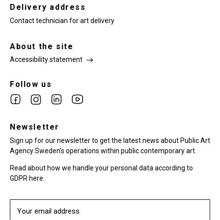
Delivery address
Contact technician for art delivery
About the site
Accessibility statement
Follow us
Link
Link
Link
Link
to
to
to
to
facebook
Newsletter
instagram
Linkedin
youtube
Sign up for our newsletter to get the latest news about Public Art
Agency Sweden’s operations within public contemporary art.
Read about how we handle your personal data according to
GDPR here.