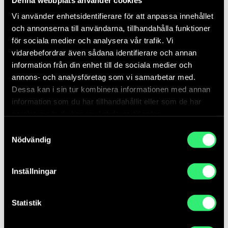
Vi använder enhetsidentifierare för att anpassa innehållet
och annonserna till användarna, tillhandahålla funktioner
för sociala medier och analysera vår trafik. Vi
vidarebefordrar även sådana identifierare och annan
information från din enhet till de sociala medier och
About Public Art Agency Sweden
annons- och analysföretag som vi samarbetar med.
Dessa kan i sin tur kombinera informationen med annan
About us
information som du har tillhandahållit eller som de har
What we do
samlat in när du har använt deras tjänster.
Procurements
Samtyckesval
Publications
Nödvändig
Press
Contact
Inställningar
Bookshop
Visiting address
Statistik
Svensksundsvägen 11A
111 49 Stockholm