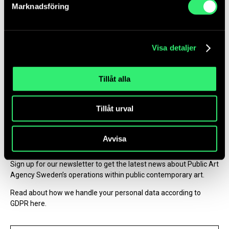
Marknadsföring
Delivery address
Contact technician for art delivery
Visa detaljer
About the site
Tillåt alla
Accessibility statement
Follow us
Tillåt urval
Link
Link
Link
Link
Avvisa
to
to
to
to
facebook
Newsletter
instagram
Linkedin
youtube
Sign up for our newsletter to get the latest news about Public Art
Agency Sweden’s operations within public contemporary art.
Read about how we handle your personal data according to
GDPR here.